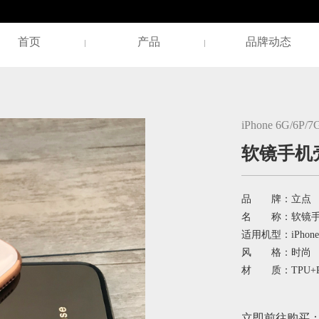
首页
产品
品牌动态
iPhone 6G/6P/7
软镜手机
品 牌：立点
名 称：软镜手
适用机型：iPhone 6
风 格：时尚
材 质：TPU+
立即前往购买